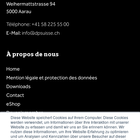
Weihermattstrasse 94
5000 Aarau
Téléphone: +41 58 225 55 00
E-Mail:
info@dpsuisse.ch
À propos de nous
Home
Mention légale et protection des données
Downloads
Contact
eShop
Devenir membre
Diese Website speichert Cookies auf Ihrem Computer. Diese Cookies
Login membre
werden verwendet, um Informationen über Ihre Interaktion mit unserer
Website zu erfassen und damit wir uns an Sie erinnern können. Wir
Liste des membres
nutzen diese Informationen, um Ihre Website-Erfahrung zu optimieren
und um Analysen und Kennzahlen über unsere Besucher auf dieser